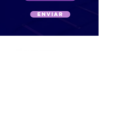
Enviar
(41) 3797-7116
atendimento@wearefitness.com.br
Rua Marechal Deodoro, 2735
Alto da XV - Curitiba, PR⠀
Agende sua aula experimental
Participar